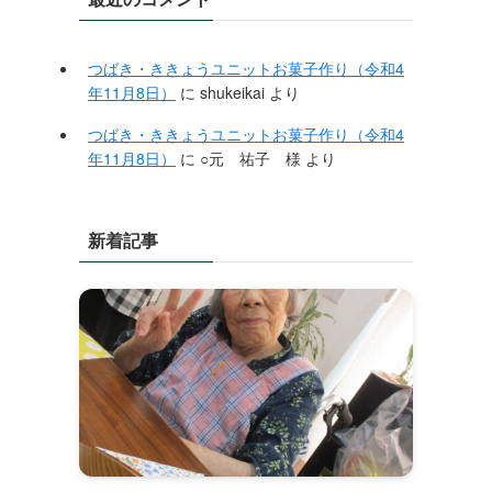
つばき・ききょうユニットお菓子作り（令和4
年11月8日）
に
shukeikai
より
つばき・ききょうユニットお菓子作り（令和4
年11月8日）
に
○元 祐子 様
より
新着記事