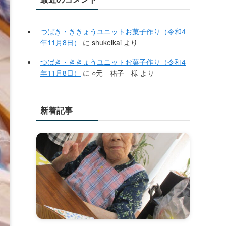
つばき・ききょうユニットお菓子作り（令和4
年11月8日）
に
shukeikai
より
つばき・ききょうユニットお菓子作り（令和4
年11月8日）
に
○元 祐子 様
より
新着記事