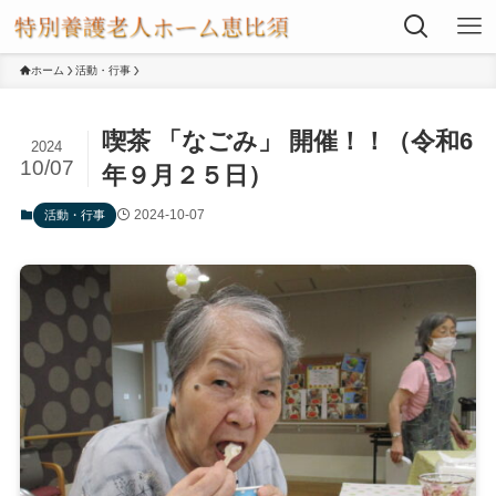
ホーム
活動・行事
喫茶 「なごみ」 開催！！（令和6
2024
10/07
年９月２５日）
2024-10-07
活動・行事