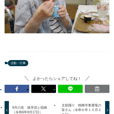
活動・行事
よかったらシェアしてね！
太鼓踊り 枕崎市東鹿篭の
9月の花 彼岸花と稲穂
皆さん（令和６年１０月２
（令和6年9月17日）