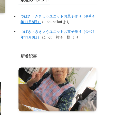
つばき・ききょうユニットお菓子作り（令和4
年11月8日）
に
shukeikai
より
つばき・ききょうユニットお菓子作り（令和4
年11月8日）
に
○元 祐子 様
より
新着記事
）