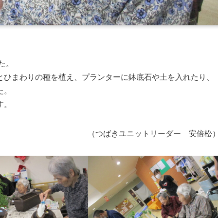
た。
とひまわりの種を植え、プランターに鉢底石や土を入れたり、
た。
す。
（つばきユニットリーダー 安倍松