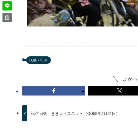
活動・行事
よかっ
誕生日会 ききょうユニット（令和5年2月21日）