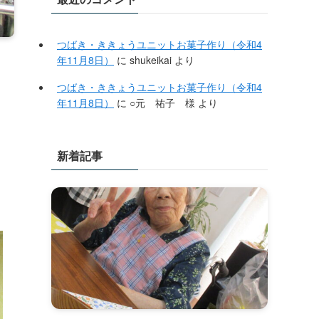
つばき・ききょうユニットお菓子作り（令和4
年11月8日）
に
shukeikai
より
つばき・ききょうユニットお菓子作り（令和4
年11月8日）
に
○元 祐子 様
より
新着記事
）