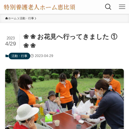
ホーム
活動・行事
❀ ❀ お花見へ行ってきました ①
2023
4/29
❀ ❀
2023-04-29
活動・行事