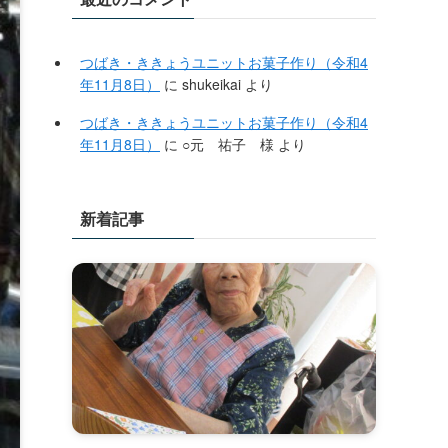
つばき・ききょうユニットお菓子作り（令和4
年11月8日）
に
shukeikai
より
つばき・ききょうユニットお菓子作り（令和4
年11月8日）
に
○元 祐子 様
より
新着記事